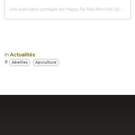
Une publication partagée par Happy Go Miel Alfortville (@happy.go.miel)
in
Actualités
#
Abeilles
Apiculture