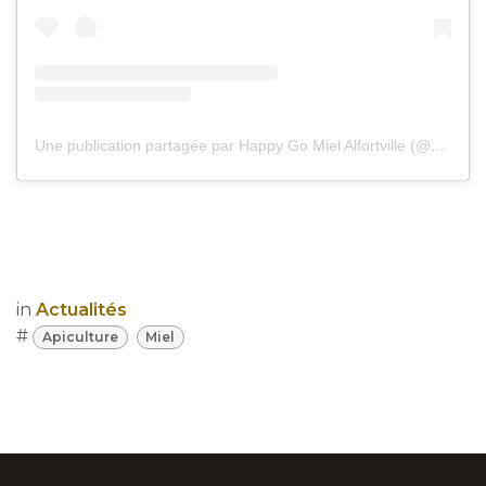
Une publication partagée par Happy Go Miel Alfortville (@happy.go.miel)
in
Actualités
#
Apiculture
Miel