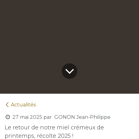
Actualités
27 mai 2025
par
GONON Jean-Philippe
Le retour de notre miel crémeux de
printemps, récolte 2025 !