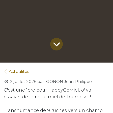
Actualités
2 juillet 2026
par
GONON Jean-Philippe
C'est une 1ère pour HappyGoMiel, o' va
essayer de faire du miel de Tournesol !
Transhumance de 9 ruches vers un champ