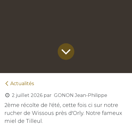
Actualités
2 juillet 2026
par
GONON Jean-Philippe
2ème récolte de l'été, cette fois ci sur notre
rucher de Wissous près d'Orly. Notre fameux
miel de Tilleul.